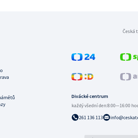
Česká t
no
trava
Divácké centrum
námětů
azy
každý všední den:
8:00—16:00 ho
261 136 113
info@ceskate