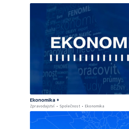
Ekonomika +
Zpravodajství
Společnost
Ekonomika