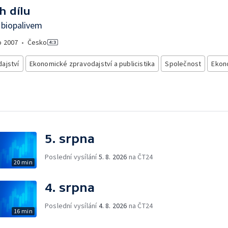
h dílu
 biopalivem
o
2007
•
Česko
ajství
Ekonomické zpravodajství a publicistika
Společnost
Ekon
5. srpna
Poslední vysílání
5. 8. 2026
na ČT24
20 min
4. srpna
Poslední vysílání
4. 8. 2026
na ČT24
16 min