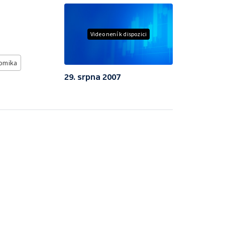
Video není k dispozici
omika
29. srpna 2007