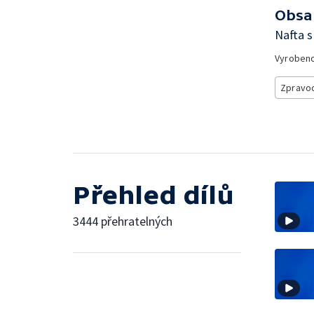
Obsa
Nafta s
Vyroben
Zpravod
Přehled dílů
3444 přehratelných