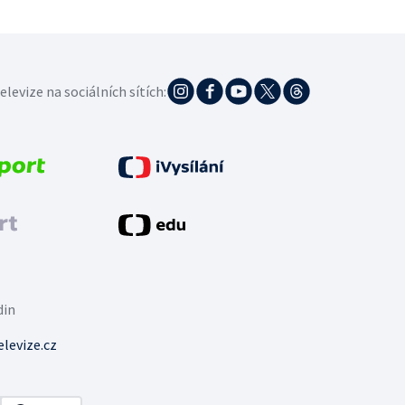
elevize na sociálních sítích:
din
levize.cz