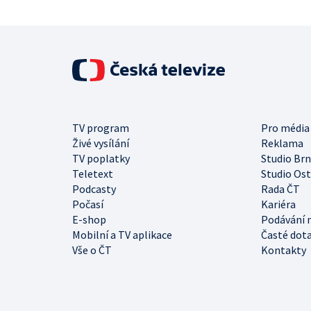
TV program
Pro média
Živé vysílání
Reklama
TV poplatky
Studio Br
Teletext
Studio Os
Podcasty
Rada ČT
Počasí
Kariéra
E-shop
Podávání 
Mobilní a TV aplikace
Časté dot
Vše o ČT
Kontakty