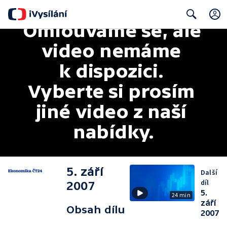
Omlouváme se, ale 
Search
video nemáme 
k dispozici. 
Vyberte si prosím 
jiné video z naší 
nabídky.
5. září
Další
díl
2007
5.
24 min
září
Obsah dílu
2007