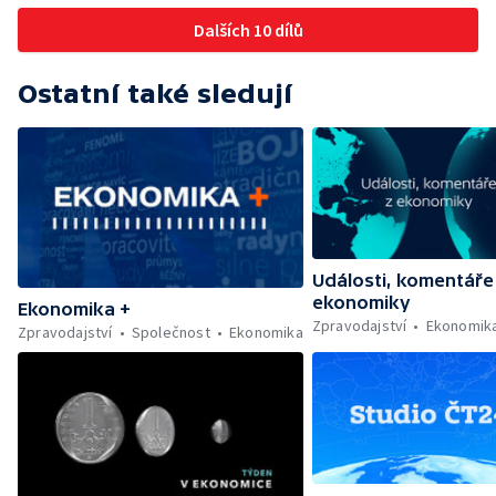
Dalších 10 dílů
Ostatní také sledují
Události, komentáře
ekonomiky
Ekonomika +
Zpravodajství
Ekonomik
Zpravodajství
Společnost
Ekonomika