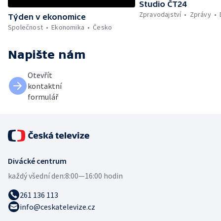
Studio ČT24
Zpravodajství
Zprávy
Týden v ekonomice
Společnost
Ekonomika
Česko
Napište nám
Otevřít
kontaktní
formulář
Divácké centrum
každý všední den:
8:00—16:00 hodin
261 136 113
info@ceskatelevize.cz