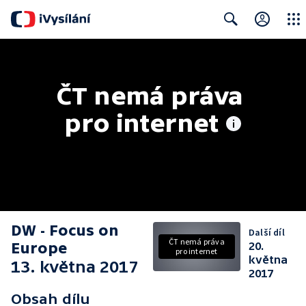
Close
Search
ČT nemá práva 
pro internet
DW - Focus on
Další díl
ČT nemá práva
Europe
20.
pro internet
května
13. května 2017
2017
Obsah dílu