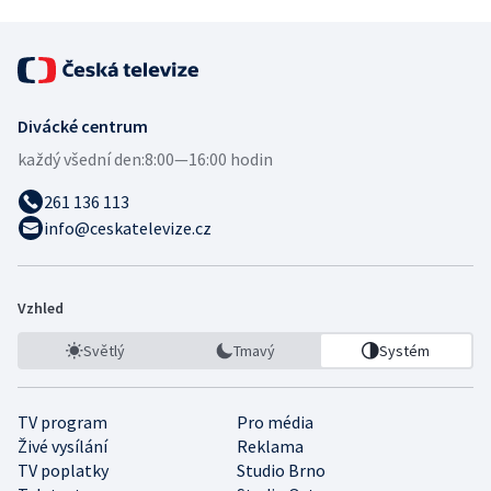
Divácké centrum
každý všední den:
8:00—16:00 hodin
261 136 113
info@ceskatelevize.cz
Vzhled
Světlý
Tmavý
Systém
TV program
Pro média
Živé vysílání
Reklama
TV poplatky
Studio Brno