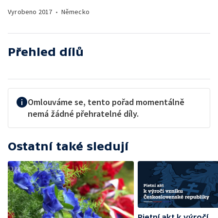
Vyrobeno
2017
•
Německo
Přehled dílů
Omlouváme se, tento pořad momentálně
nemá žádné přehratelné díly.
Ostatní také sledují
Pietní akt k výročí