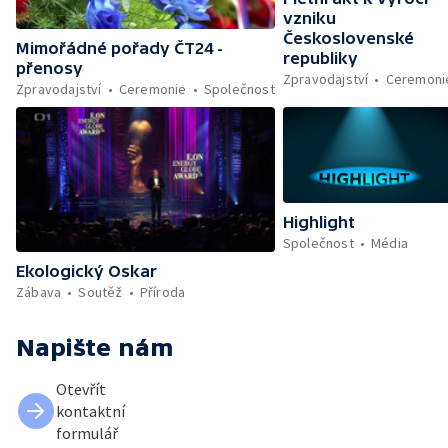
vzniku
Československé
Mimořádné pořady ČT24 -
republiky
přenosy
Zpravodajství
Ceremoni
Zpravodajství
Ceremonie
Společnost
Highlight
Společnost
Média
Ekologický Oskar
Zábava
Soutěž
Příroda
Napište nám
Otevřít
kontaktní
formulář