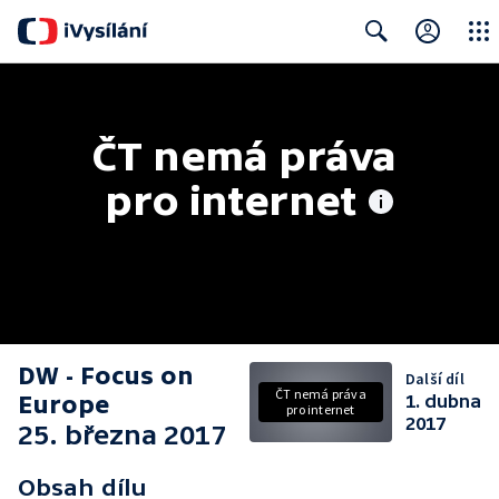
Close
Search
ČT nemá práva 
pro internet
DW - Focus on
Další díl
ČT nemá práva
Europe
1. dubna
pro internet
2017
25. března 2017
Obsah dílu