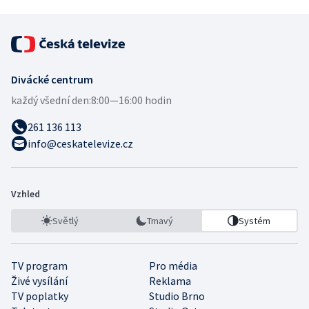
Divácké centrum
každý všední den:
8:00—16:00 hodin
261 136 113
info@ceskatelevize.cz
Vzhled
Světlý
Tmavý
Systém
TV program
Pro média
Živé vysílání
Reklama
TV poplatky
Studio Brno