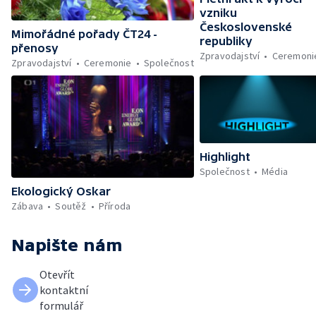
vzniku
Československé
Mimořádné pořady ČT24 -
republiky
přenosy
Zpravodajství
Ceremoni
Zpravodajství
Ceremonie
Společnost
Highlight
Společnost
Média
Ekologický Oskar
Zábava
Soutěž
Příroda
Napište nám
Otevřít
kontaktní
formulář