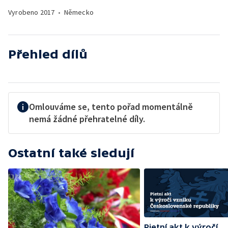
Vyrobeno
2017
•
Německo
Přehled dílů
Omlouváme se, tento pořad momentálně
nemá žádné přehratelné díly.
Ostatní také sledují
Pietní akt k výročí