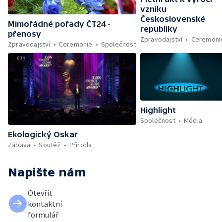
vzniku
Československé
Mimořádné pořady ČT24 -
republiky
přenosy
Zpravodajství
Ceremoni
Zpravodajství
Ceremonie
Společnost
Highlight
Společnost
Média
Ekologický Oskar
Zábava
Soutěž
Příroda
Napište nám
Otevřít
kontaktní
formulář