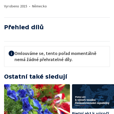
Vyrobeno
2015
•
Německo
Přehled dílů
Omlouváme se, tento pořad momentálně
nemá žádné přehratelné díly.
Ostatní také sledují
Pietní akt k výročí