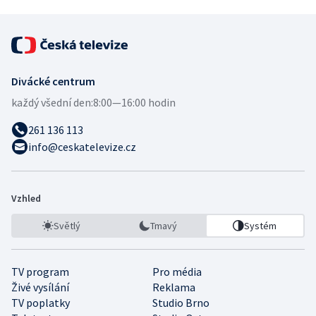
Divácké centrum
každý všední den:
8:00—16:00 hodin
261 136 113
info@ceskatelevize.cz
Vzhled
Světlý
Tmavý
Systém
TV program
Pro média
Živé vysílání
Reklama
TV poplatky
Studio Brno