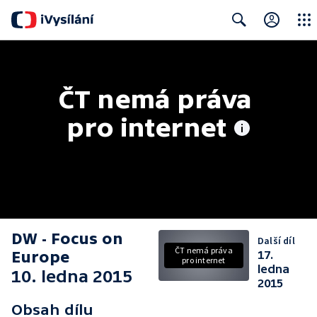
Close
Search
ČT nemá práva 
pro internet
DW - Focus on
Další díl
ČT nemá práva
Europe
17.
pro internet
ledna
10. ledna 2015
2015
Obsah dílu