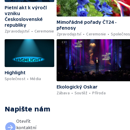
Pietní akt k výročí
vzniku
Československé
Mimořádné pořady ČT24 -
republiky
přenosy
Zpravodajství
Ceremonie
Zpravodajství
Ceremonie
Společnos
Highlight
Společnost
Média
Ekologický Oskar
Zábava
Soutěž
Příroda
Napište nám
Otevřít
kontaktní