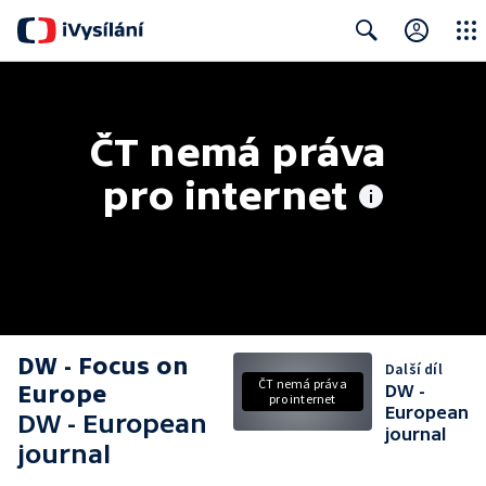
Close
Search
ČT nemá práva 
pro internet
DW - Focus on
Další díl
ČT nemá práva
Europe
DW -
pro internet
European
DW - European
journal
journal