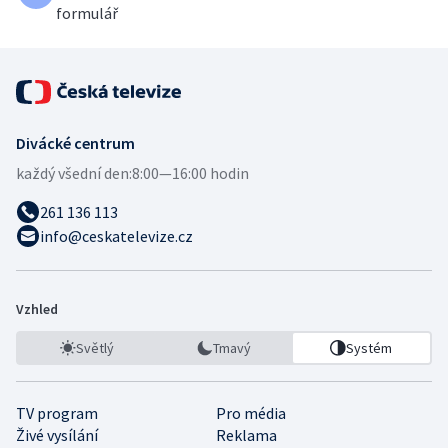
formulář
Divácké centrum
každý všední den:
8:00—16:00 hodin
261 136 113
info@ceskatelevize.cz
Vzhled
Světlý
Tmavý
Systém
TV program
Pro média
Živé vysílání
Reklama