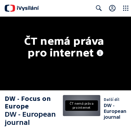
Close
Search
ČT nemá práva 
pro internet
DW - Focus on
Další díl
ČT nemá práva
Europe
DW -
pro internet
European
DW - European
journal
journal