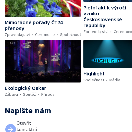
Pietní akt k výročí
vzniku
Československé
Mimořádné pořady ČT24 -
republiky
přenosy
Zpravodajství
Ceremoni
Zpravodajství
Ceremonie
Společnost
Highlight
Společnost
Média
Ekologický Oskar
Zábava
Soutěž
Příroda
Napište nám
Otevřít
kontaktní