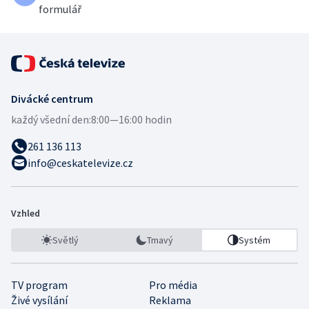
formulář
Divácké centrum
každý všední den:
8:00—16:00 hodin
261 136 113
info@ceskatelevize.cz
Vzhled
Světlý
Tmavý
Systém
TV program
Pro média
Živé vysílání
Reklama