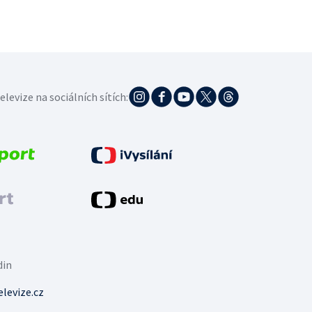
elevize na sociálních sítích:
din
levize.cz