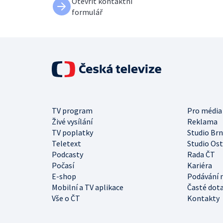
Otevřít kontaktní
formulář
TV program
Pro média
Živé vysílání
Reklama
TV poplatky
Studio Br
Teletext
Studio Os
Podcasty
Rada ČT
Počasí
Kariéra
E-shop
Podávání 
Mobilní a TV aplikace
Časté dot
Vše o ČT
Kontakty