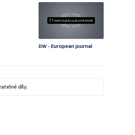
ČT nemá práva pro internet
DW - European journal
telné díly.