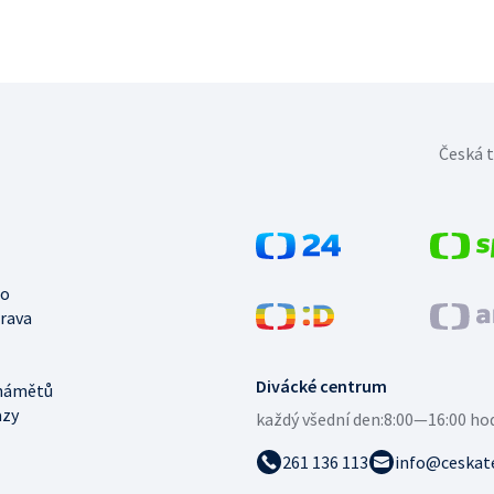
Česká t
no
trava
Divácké centrum
námětů
azy
každý všední den:
8:00—16:00 ho
261 136 113
info@ceskate