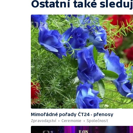
Ostatní také sleduj
Mimořádné pořady ČT24 - přenosy
Zpravodajství
Ceremonie
Společnost