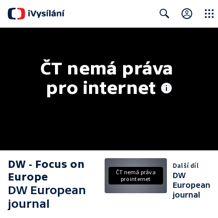
Close
Search
ČT nemá práva 
pro internet
DW - Focus on
Další díl
ČT nemá práva
Europe
DW
pro internet
European
DW European
journal
journal