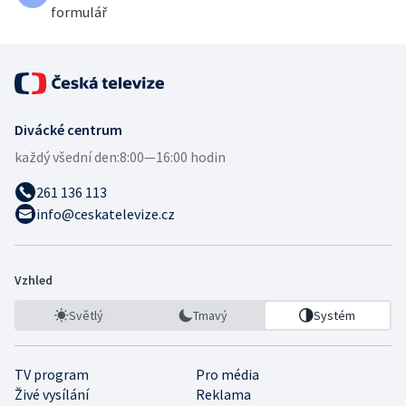
formulář
Divácké centrum
každý všední den:
8:00—16:00 hodin
261 136 113
info@ceskatelevize.cz
Vzhled
Světlý
Tmavý
Systém
TV program
Pro média
Živé vysílání
Reklama