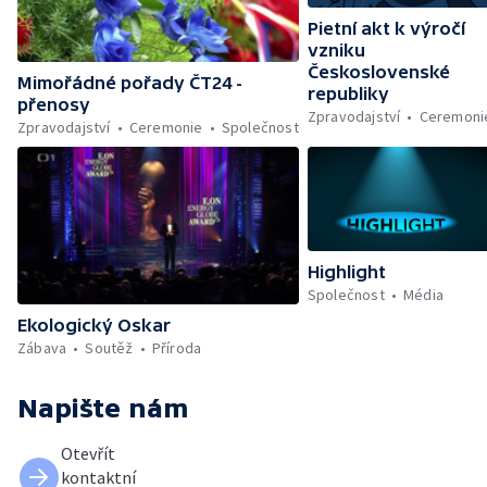
Pietní akt k výročí
vzniku
Československé
Mimořádné pořady ČT24 -
republiky
přenosy
Zpravodajství
Ceremoni
Zpravodajství
Ceremonie
Společnost
Highlight
Společnost
Média
Ekologický Oskar
Zábava
Soutěž
Příroda
Napište nám
Otevřít
kontaktní