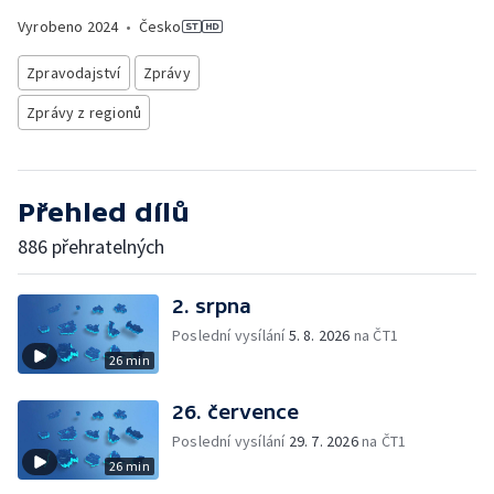
Vyrobeno
2024
•
Česko
Zpravodajství
Zprávy
Zprávy z regionů
Přehled dílů
886 přehratelných
2. srpna
Poslední vysílání
5. 8. 2026
na ČT1
26 min
26. července
Poslední vysílání
29. 7. 2026
na ČT1
26 min