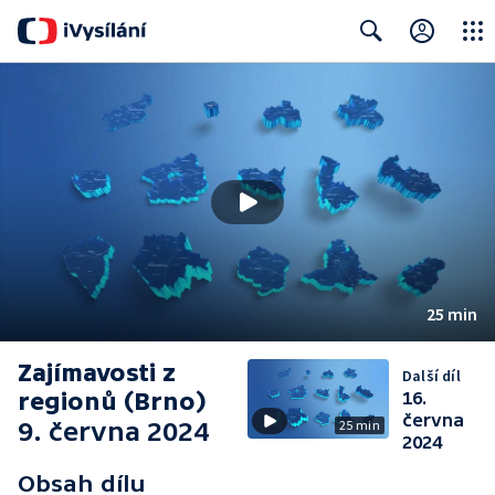
Close
Search
25 min
Zajímavosti z
Další díl
regionů (Brno)
16.
června
9. června 2024
25 min
2024
Obsah dílu