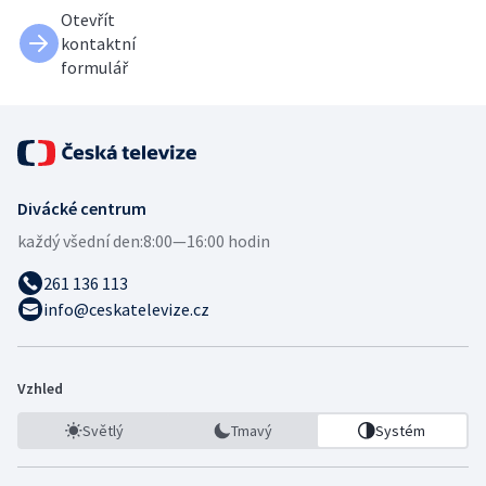
Otevřít
kontaktní
formulář
Divácké centrum
každý všední den:
8:00—16:00 hodin
261 136 113
info@ceskatelevize.cz
Vzhled
Světlý
Tmavý
Systém