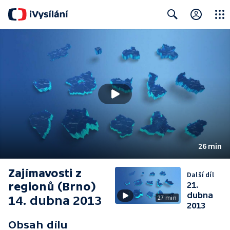
Close
Search
26 min
Zajímavosti z
Další díl
regionů (Brno)
21.
dubna
14. dubna 2013
27 min
2013
Obsah dílu