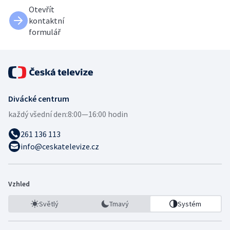
Otevřít
kontaktní
formulář
Divácké centrum
každý všední den:
8:00—16:00 hodin
261 136 113
info@ceskatelevize.cz
Vzhled
Světlý
Tmavý
Systém