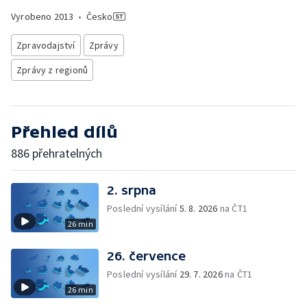
Vyrobeno
2013
•
Česko
Zpravodajství
Zprávy
Zprávy z regionů
Přehled dílů
886 přehratelných
2. srpna
Poslední vysílání
5. 8. 2026
na ČT1
26 min
26. července
Poslední vysílání
29. 7. 2026
na ČT1
26 min