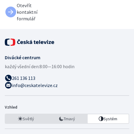
Otevřít
kontaktní
formulář
Divácké centrum
každý všední den:
8:00—16:00 hodin
261 136 113
info@ceskatelevize.cz
Vzhled
Světlý
Tmavý
Systém