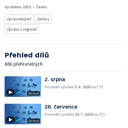
Vyrobeno
2010
•
Česko
Zpravodajství
Zprávy
Zprávy z regionů
Přehled dílů
886 přehratelných
2. srpna
Poslední vysílání
5. 8. 2026
na ČT1
26 min
26. července
Poslední vysílání
29. 7. 2026
na ČT1
26 min