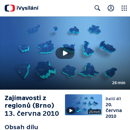
Close
Search
26 min
Zajímavosti z
Další díl
regionů (Brno)
20.
června
13. června 2010
25 min
2010
Obsah dílu