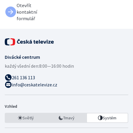
Otevřít
kontaktní
formulář
Divácké centrum
každý všední den:
8:00—16:00 hodin
261 136 113
info@ceskatelevize.cz
Vzhled
Světlý
Tmavý
Systém