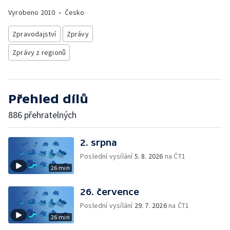
Vyrobeno
2010
•
Česko
Zpravodajství
Zprávy
Zprávy z regionů
Přehled dílů
886 přehratelných
2. srpna
Poslední vysílání
5. 8. 2026
na ČT1
26 min
26. července
Poslední vysílání
29. 7. 2026
na ČT1
26 min