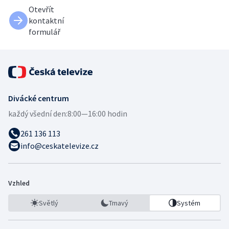
Otevřít
kontaktní
formulář
Divácké centrum
každý všední den:
8:00—16:00 hodin
261 136 113
info@ceskatelevize.cz
Vzhled
Světlý
Tmavý
Systém