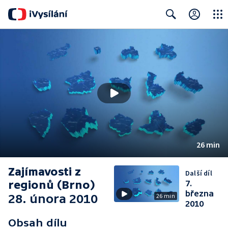
Close
Search
26 min
Zajímavosti z
Další díl
regionů (Brno)
7.
března
28. února 2010
26 min
2010
Obsah dílu