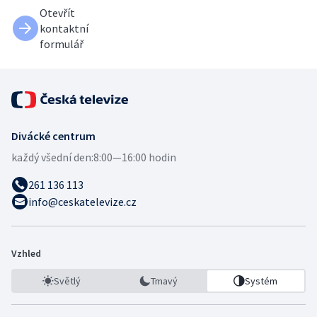
Otevřít
kontaktní
formulář
Divácké centrum
každý všední den:
8:00—16:00 hodin
261 136 113
info@ceskatelevize.cz
Vzhled
Světlý
Tmavý
Systém