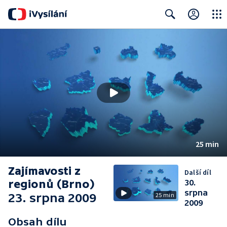
Close
Search
25 min
Zajímavosti z
Další díl
regionů (Brno)
30.
srpna
23. srpna 2009
25 min
2009
Obsah dílu