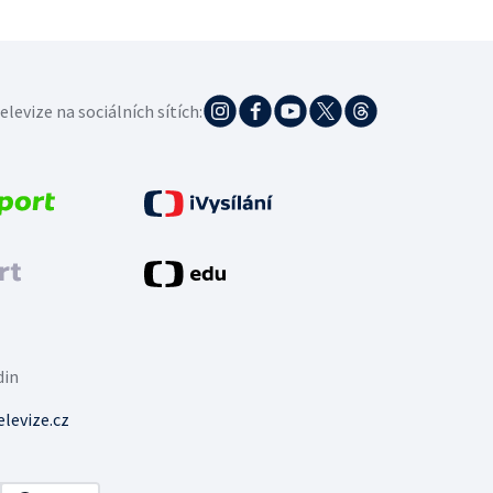
elevize na sociálních sítích:
din
levize.cz