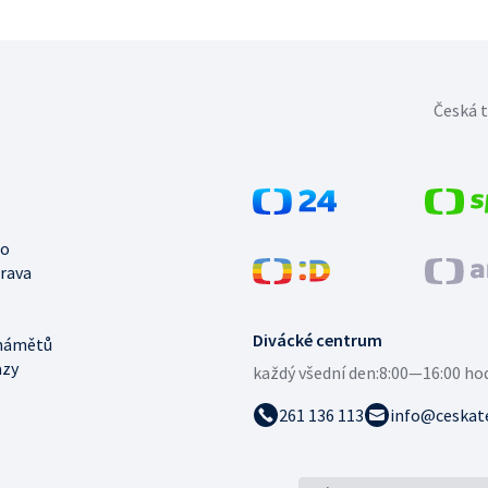
Česká t
no
trava
Divácké centrum
námětů
azy
každý všední den:
8:00—16:00 ho
261 136 113
info@ceskate