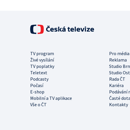
TV program
Pro média
Živé vysílání
Reklama
TV poplatky
Studio Br
Teletext
Studio Os
Podcasty
Rada ČT
Počasí
Kariéra
E-shop
Podávání 
Mobilní a TV aplikace
Časté dot
Vše o ČT
Kontakty