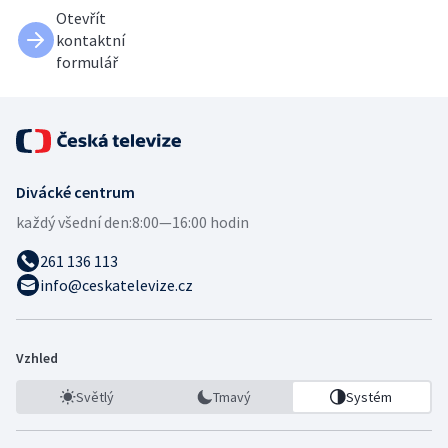
Otevřít
kontaktní
formulář
Divácké centrum
každý všední den:
8:00—16:00 hodin
261 136 113
info@ceskatelevize.cz
Vzhled
Světlý
Tmavý
Systém