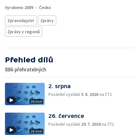
Vyrobeno
2009
•
Česko
Zpravodajství
Zprávy
Zprávy z regionů
Přehled dílů
886 přehratelných
2. srpna
Poslední vysílání
5. 8. 2026
na ČT1
26 min
26. července
Poslední vysílání
29. 7. 2026
na ČT1
26 min