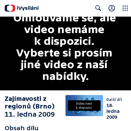
Omlouváme se, ale 
Close
Search
video nemáme 
k dispozici. 
Vyberte si prosím 
jiné video z naší 
nabídky.
Zajímavosti z
Další díl
Video není
regionů (Brno)
18.
k dispozici
ledna
11. ledna 2009
2009
Obsah dílu