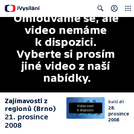
Omlouváme se, ale 
Close
Search
video nemáme 
k dispozici. 
Vyberte si prosím 
jiné video z naší 
nabídky.
Zajímavosti z
Další díl
Video není
regionů (Brno)
28.
k dispozici
prosince
21. prosince
2008
2008