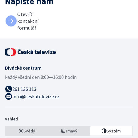
Napište nám
Otevřít
kontaktní
formulář
Divácké centrum
každý všední den:
8:00—16:00 hodin
261 136 113
info@ceskatelevize.cz
Vzhled
Světlý
Tmavý
Systém