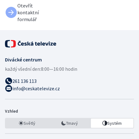
Otevřít
kontaktní
formulář
Divácké centrum
každý všední den:
8:00—16:00 hodin
261 136 113
info@ceskatelevize.cz
Vzhled
Světlý
Tmavý
Systém