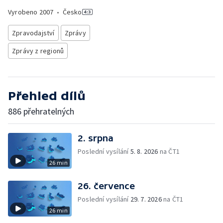
Vyrobeno
2007
•
Česko
Zpravodajství
Zprávy
Zprávy z regionů
Přehled dílů
886 přehratelných
2. srpna
Poslední vysílání
5. 8. 2026
na ČT1
26 min
26. července
Poslední vysílání
29. 7. 2026
na ČT1
26 min