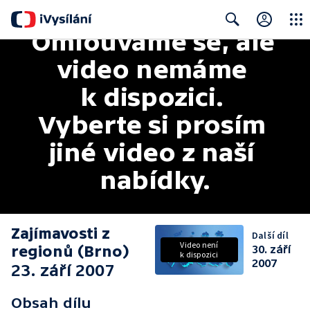
Omlouváme se, ale 
Close
Search
video nemáme 
k dispozici. 
Vyberte si prosím 
jiné video z naší 
nabídky.
Zajímavosti z
Další díl
Video není
regionů (Brno)
30. září
k dispozici
2007
23. září 2007
Obsah dílu