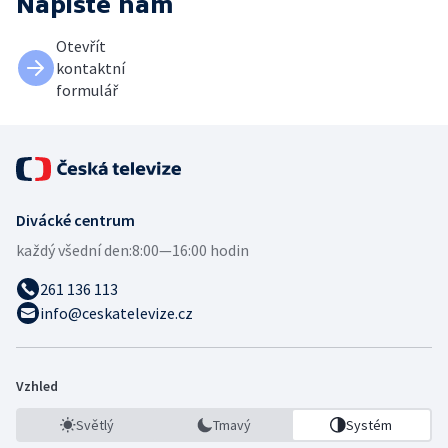
Napište nám
Otevřít
kontaktní
formulář
Divácké centrum
každý všední den:
8:00—16:00 hodin
261 136 113
info@ceskatelevize.cz
Vzhled
Světlý
Tmavý
Systém