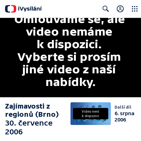
Omlouváme se, ale 
Close
Search
video nemáme 
k dispozici. 
Vyberte si prosím 
jiné video z naší 
nabídky.
Zajímavosti z
Další díl
Video není
regionů (Brno)
6. srpna
k dispozici
2006
30. července
2006