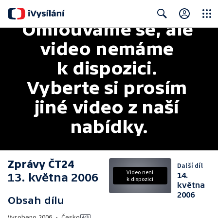
Omlouváme se, ale 
Close
Search
video nemáme 
k dispozici. 
Vyberte si prosím 
jiné video z naší 
nabídky.
Zprávy ČT24
Další díl
Video není
13. května 2006
14.
k dispozici
května
2006
Obsah dílu
Vyrobeno
2006
•
Česko