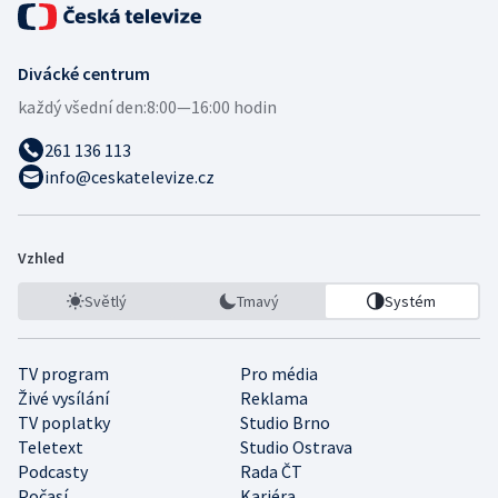
Divácké centrum
každý všední den:
8:00—16:00 hodin
261 136 113
info@ceskatelevize.cz
Vzhled
Světlý
Tmavý
Systém
TV program
Pro média
Živé vysílání
Reklama
TV poplatky
Studio Brno
Teletext
Studio Ostrava
Podcasty
Rada ČT
Počasí
Kariéra