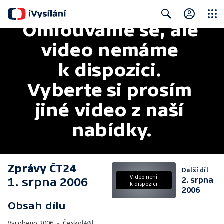
Omlouváme se, ale 
Close
Search
video nemáme 
k dispozici. 
Vyberte si prosím 
jiné video z naší 
nabídky.
Zprávy ČT24
Další díl
Video není
1. srpna 2006
2. srpna
k dispozici
2006
Obsah dílu
Vyrobeno
2006
•
Česko