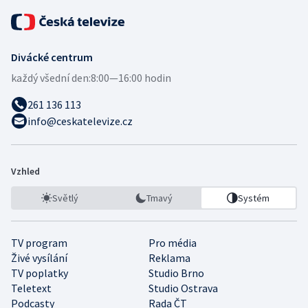
Divácké centrum
každý všední den:
8:00—16:00 hodin
261 136 113
info@ceskatelevize.cz
Vzhled
Světlý
Tmavý
Systém
TV program
Pro média
Živé vysílání
Reklama
TV poplatky
Studio Brno
Teletext
Studio Ostrava
Podcasty
Rada ČT