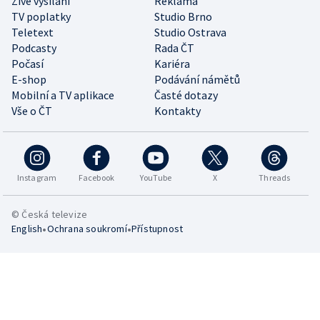
Živé vysílání
Reklama
TV poplatky
Studio Brno
Teletext
Studio Ostrava
Podcasty
Rada ČT
Počasí
Kariéra
E-shop
Podávání námětů
Mobilní a TV aplikace
Časté dotazy
Vše o ČT
Kontakty
Instagram
Facebook
YouTube
X
Threads
© Česká televize
•
•
English
Ochrana soukromí
Přístupnost