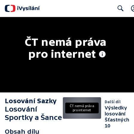
Search
ČT nemá práva 
pro internet
Losování Sazky
Další díl
ČT nemá práva
Losování
Výsledky
pro internet
losování
Sportky a Šance
Šťastných
10
Obsah dílu