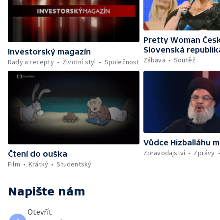
Pretty Woman Česk
Slovenská republik
Investorský magazín
Zábava
Soutěž
Rady a recepty
Životní styl
Společnost
Vůdce Hizballáhu m
Zpravodajství
Zprávy
Čtení do ouška
Film
Krátký
Studentský
Napište nám
Otevřít