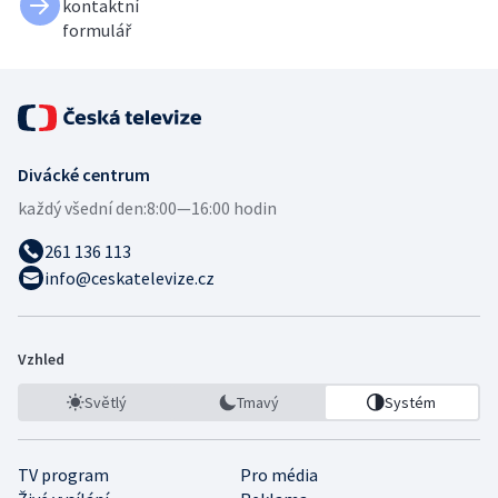
kontaktní
formulář
Divácké centrum
každý všední den:
8:00—16:00 hodin
261 136 113
info@ceskatelevize.cz
Vzhled
Světlý
Tmavý
Systém
TV program
Pro média