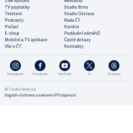
Živé vysílání
Reklama
TV poplatky
Studio Brno
Teletext
Studio Ostrava
Podcasty
Rada ČT
Počasí
Kariéra
E-shop
Podávání námětů
Mobilní a TV aplikace
Časté dotazy
Vše o ČT
Kontakty
Instagram
Facebook
YouTube
X
Threads
© Česká televize
•
•
English
Ochrana soukromí
Přístupnost