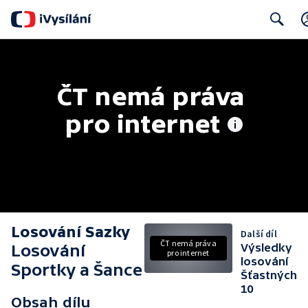
Search
ČT nemá práva 
pro internet
Losování Sazky
Další díl
ČT nemá práva
Losování
Výsledky
pro internet
losování
Sportky a Šance
Šťastných
10
Obsah dílu