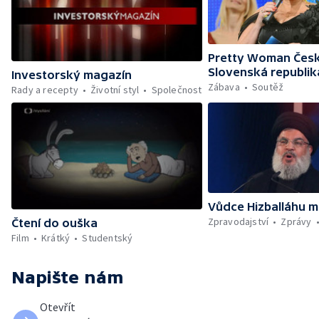
Pretty Woman Česk
Slovenská republik
Investorský magazín
Zábava
Soutěž
Rady a recepty
Životní styl
Společnost
Vůdce Hizballáhu m
Zpravodajství
Zprávy
Čtení do ouška
Film
Krátký
Studentský
Napište nám
Otevřít