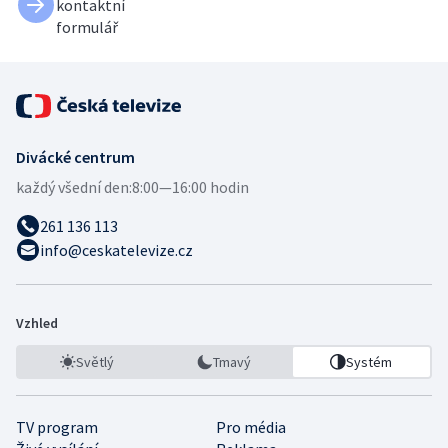
kontaktní
formulář
Divácké centrum
každý všední den:
8:00—16:00 hodin
261 136 113
info@ceskatelevize.cz
Vzhled
Světlý
Tmavý
Systém
TV program
Pro média