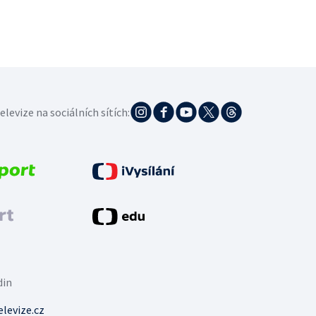
elevize na sociálních sítích:
din
levize.cz