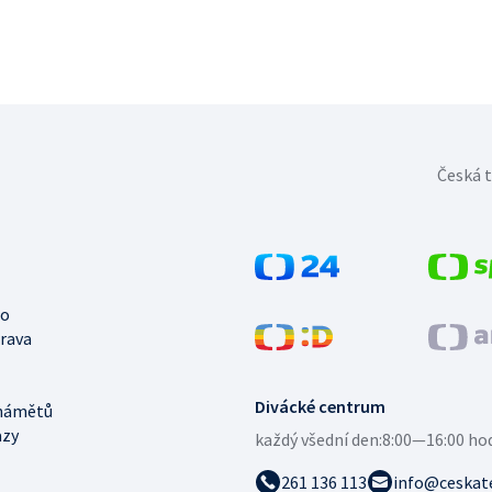
Česká t
no
trava
Divácké centrum
námětů
azy
každý všední den:
8:00—16:00 ho
261 136 113
info@ceskate