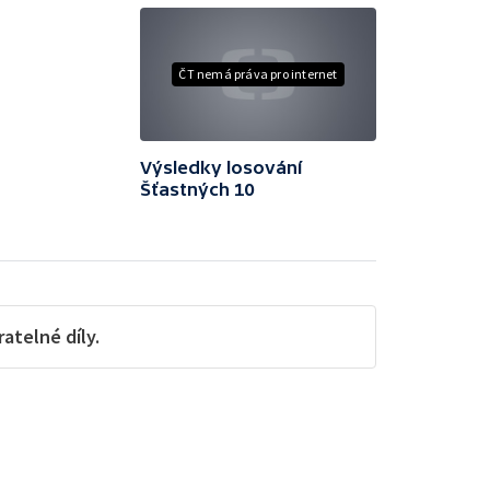
ČT nemá práva pro internet
Výsledky losování
Šťastných 10
telné díly.