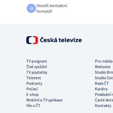
Otevřít kontaktní
formulář
TV program
Pro média
Živé vysílání
Reklama
TV poplatky
Studio Br
Teletext
Studio Os
Podcasty
Rada ČT
Počasí
Kariéra
E-shop
Podávání 
Mobilní a TV aplikace
Časté dot
Vše o ČT
Kontakty