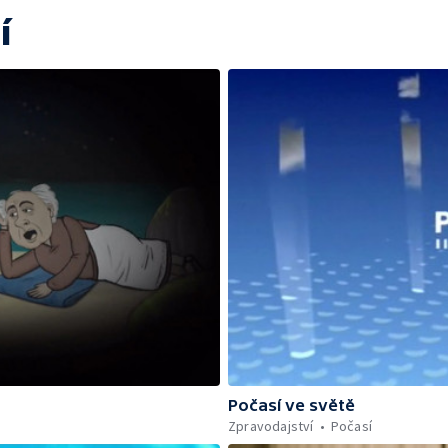
í
Počasí ve světě
Zpravodajství
Počasí