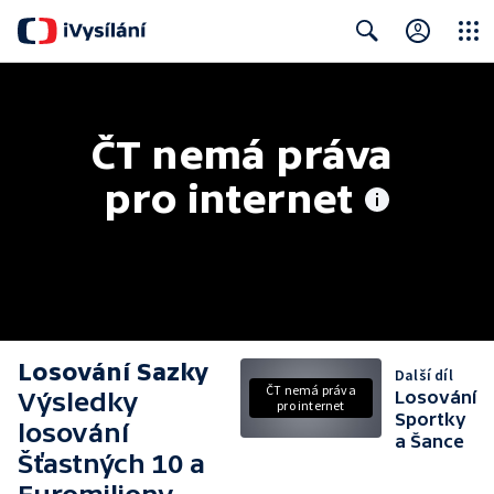
Close
Search
ČT nemá práva 
pro internet
Losování Sazky
Další díl
ČT nemá práva
Výsledky
Losování
pro internet
Sportky
losování
a Šance
Šťastných 10 a