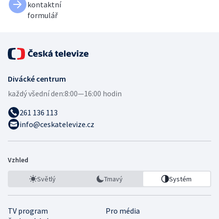
kontaktní
formulář
Divácké centrum
každý všední den:
8:00—16:00 hodin
261 136 113
info@ceskatelevize.cz
Vzhled
Světlý
Tmavý
Systém
TV program
Pro média