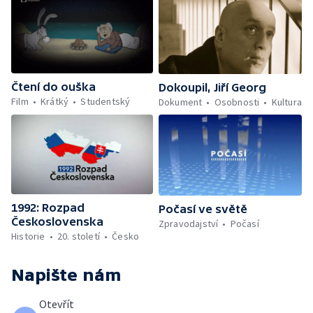
Čtení do ouška
Dokoupil, Jiří Georg
Film
Krátký
Studentský
Dokument
Osobnosti
Kultura
1992: Rozpad
Počasí ve světě
Československa
Zpravodajství
Počasí
Historie
20. století
Česko
Napište nám
Otevřít