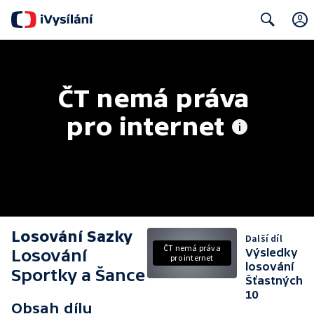
Search
ČT nemá práva 
pro internet
Losování Sazky
Další díl
ČT nemá práva
Losování
Výsledky
pro internet
losování
Sportky a Šance
Šťastných
10
Obsah dílu