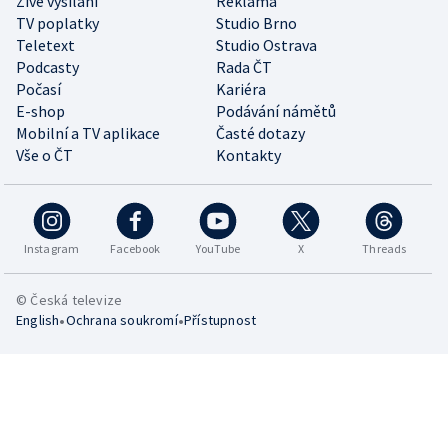
Živé vysílání
Reklama
TV poplatky
Studio Brno
Teletext
Studio Ostrava
Podcasty
Rada ČT
Počasí
Kariéra
E-shop
Podávání námětů
Mobilní a TV aplikace
Časté dotazy
Vše o ČT
Kontakty
Instagram
Facebook
YouTube
X
Threads
© Česká televize
•
•
English
Ochrana soukromí
Přístupnost