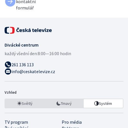
kontaktní
formulář
Divácké centrum
každý všední den:
8:00—16:00 hodin
261 136 113
info@ceskatelevize.cz
Vzhled
Světlý
Tmavý
Systém
TV program
Pro média