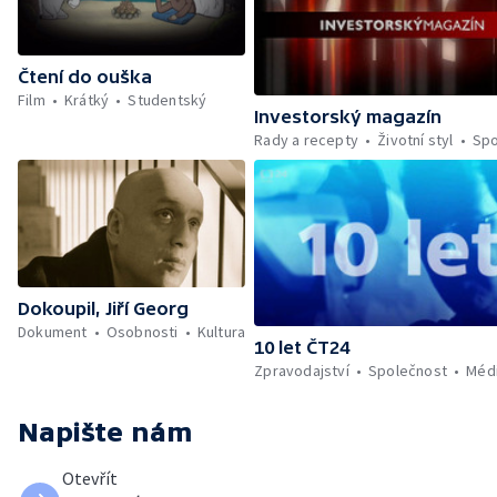
Čtení do ouška
Film
Krátký
Studentský
Investorský magazín
Rady a recepty
Životní styl
Spo
Dokoupil, Jiří Georg
Dokument
Osobnosti
Kultura
10 let ČT24
Zpravodajství
Společnost
Méd
Napište nám
Otevřít