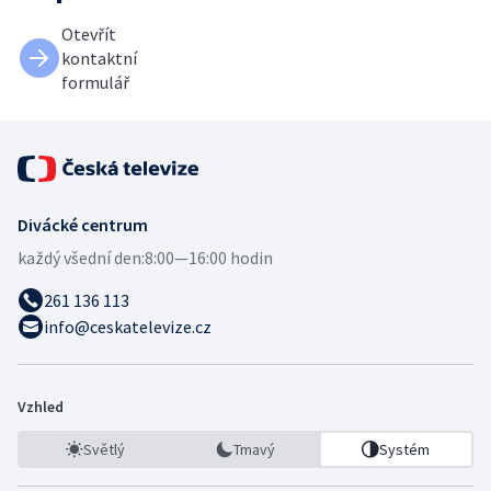
Otevřít
kontaktní
formulář
Divácké centrum
každý všední den:
8:00—16:00 hodin
261 136 113
info@ceskatelevize.cz
Vzhled
Světlý
Tmavý
Systém