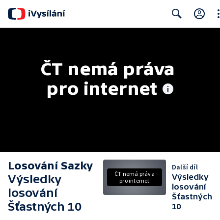
Cl
Search
ČT nemá práva 
pro internet
Losování Sazky
Další díl
ČT nemá práva
Výsledky
Výsledky
pro internet
losování
losování
Šťastných
Šťastných 10
10