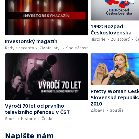
1992: Rozpad
Československa
Historie
20. století
Č
Investorský magazín
Rady a recepty
Životní styl
Společnost
Pretty Woman Česk
Slovenská republik
2010
Výročí 70 let od prvního
Zábava
Soutěž
televizního přenosu v ČST
Sport
Historie
Česko
Napište nám