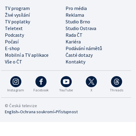
TV program
Pro média
Živé vysílání
Reklama
TV poplatky
Studio Brno
Teletext
Studio Ostrava
Podcasty
Rada ČT
Počasí
Kariéra
E-shop
Podávání námětů
Mobilní a TV aplikace
Časté dotazy
Vše o ČT
Kontakty
Instagram
Facebook
YouTube
X
Threads
© Česká televize
•
•
English
Ochrana soukromí
Přístupnost