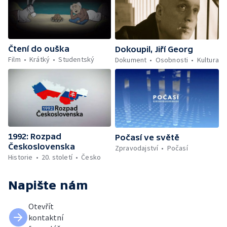
Čtení do ouška
Dokoupil, Jiří Georg
Film
Krátký
Studentský
Dokument
Osobnosti
Kultura
1992: Rozpad
Počasí ve světě
Československa
Zpravodajství
Počasí
Historie
20. století
Česko
Napište nám
Otevřít
kontaktní