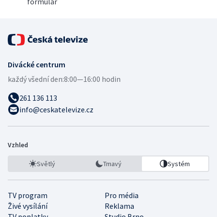
formulář
Divácké centrum
každý všední den:
8:00—16:00 hodin
261 136 113
info@ceskatelevize.cz
Vzhled
Světlý
Tmavý
Systém
TV program
Pro média
Živé vysílání
Reklama
TV poplatky
Studio Brno