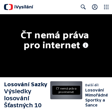
Close
Search
ČT nemá práva 
pro internet
Losování Sazky
Další díl
ČT nemá práva
Výsledky
Losování
pro internet
Mimořádné
losování
Sportky a
Šťastných 10
Šance