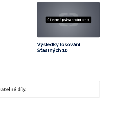
ČT nemá práva pro internet
Výsledky losování
Šťastných 10
telné díly.