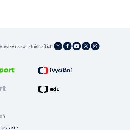
elevize na sociálních sítích:
din
levize.cz