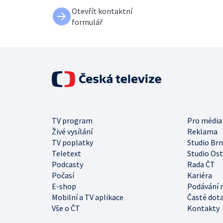
Otevřít kontaktní
formulář
TV program
Pro média
Živé vysílání
Reklama
TV poplatky
Studio Br
Teletext
Studio Os
Podcasty
Rada ČT
Počasí
Kariéra
E-shop
Podávání 
Mobilní a TV aplikace
Časté dot
Vše o ČT
Kontakty