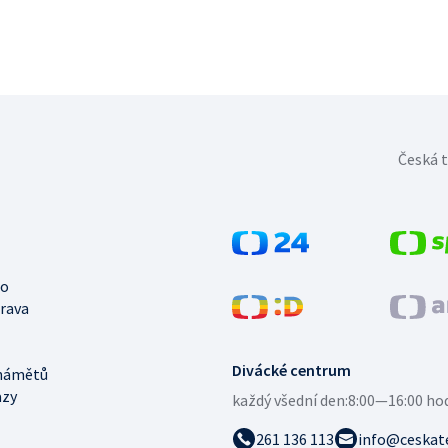
Česká t
no
trava
Divácké centrum
námětů
azy
každý všední den:
8:00—16:00 ho
261 136 113
info@ceskate