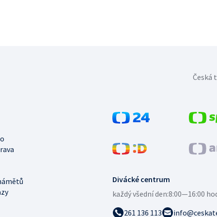
Česká t
no
trava
Divácké centrum
námětů
azy
každý všední den:
8:00—16:00 ho
261 136 113
info@ceskate