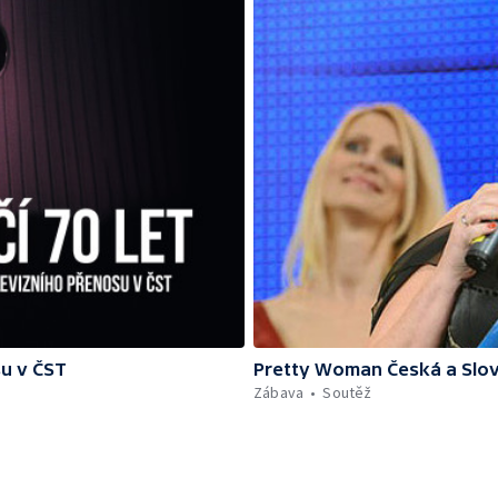
su v ČST
Pretty Woman Česká a Slov
Zábava
Soutěž