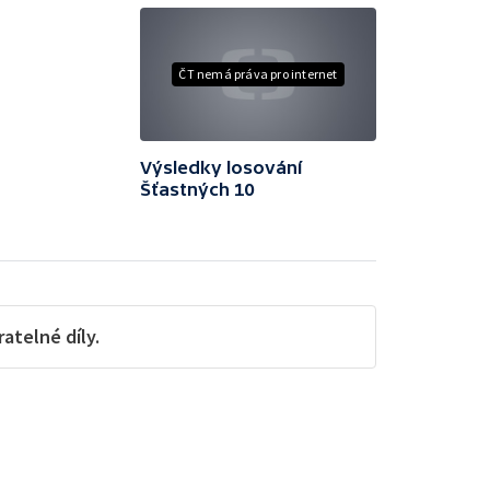
ČT nemá práva pro internet
Výsledky losování
Šťastných 10
telné díly.