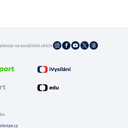
elevize na sociálních sítích:
din
levize.cz