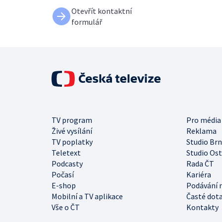
Otevřít kontaktní
formulář
TV program
Pro média
Živé vysílání
Reklama
TV poplatky
Studio Br
Teletext
Studio Os
Podcasty
Rada ČT
Počasí
Kariéra
E-shop
Podávání 
Mobilní a TV aplikace
Časté dot
Vše o ČT
Kontakty