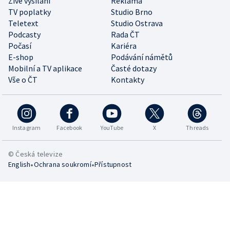
Živé vysílání
Reklama
TV poplatky
Studio Brno
Teletext
Studio Ostrava
Podcasty
Rada ČT
Počasí
Kariéra
E-shop
Podávání námětů
Mobilní a TV aplikace
Časté dotazy
Vše o ČT
Kontakty
Instagram
Facebook
YouTube
X
Threads
© Česká televize
•
•
English
Ochrana soukromí
Přístupnost