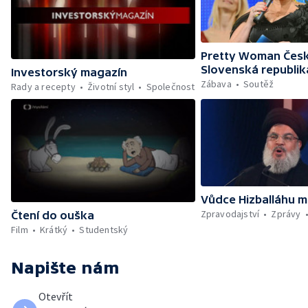
Pretty Woman Česk
Slovenská republik
Investorský magazín
Zábava
Soutěž
Rady a recepty
Životní styl
Společnost
Vůdce Hizballáhu m
Zpravodajství
Zprávy
Čtení do ouška
Film
Krátký
Studentský
Napište nám
Otevřít