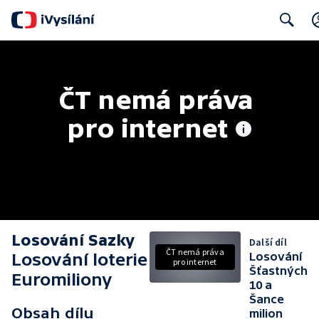
Search
ČT nemá práva 
pro internet
Losování Sazky
Další díl
ČT nemá práva
Losování loterie
Losování
pro internet
Šťastných
Euromiliony
10 a
Šance
Obsah dílu
milion