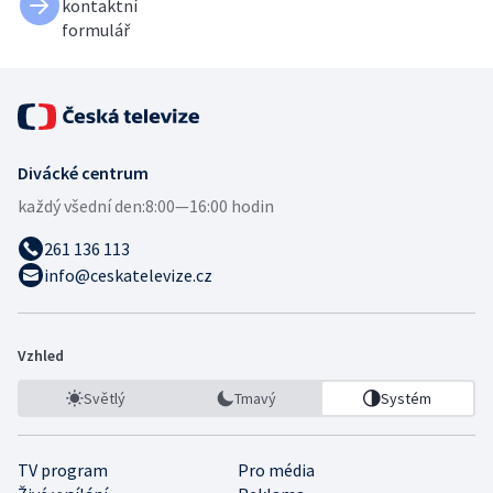
kontaktní
formulář
Divácké centrum
každý všední den:
8:00—16:00 hodin
261 136 113
info@ceskatelevize.cz
Vzhled
Světlý
Tmavý
Systém
TV program
Pro média