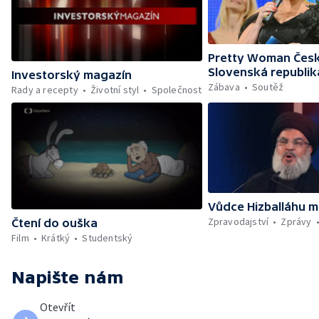
Pretty Woman Česk
Slovenská republik
Investorský magazín
Zábava
Soutěž
Rady a recepty
Životní styl
Společnost
Vůdce Hizballáhu m
Zpravodajství
Zprávy
Čtení do ouška
Film
Krátký
Studentský
Napište nám
Otevřít