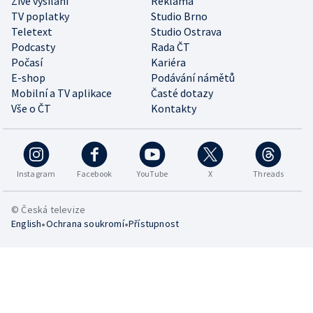
Živé vysílání
Reklama
TV poplatky
Studio Brno
Teletext
Studio Ostrava
Podcasty
Rada ČT
Počasí
Kariéra
E-shop
Podávání námětů
Mobilní a TV aplikace
Časté dotazy
Vše o ČT
Kontakty
Instagram
Facebook
YouTube
X
Threads
© Česká televize
•
•
English
Ochrana soukromí
Přístupnost