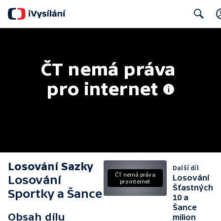
Search
ČT nemá práva 
pro internet
Losování Sazky
Další díl
ČT nemá práva
Losování
Losování
pro internet
Šťastných
Sportky a Šance
10 a
Šance
Obsah dílu
milion