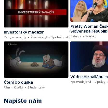
Pretty Woman Česk
Slovenská republik
Investorský magazín
Zábava
Soutěž
Rady a recepty
Životní styl
Společnost
Vůdce Hizballáhu m
Zpravodajství
Zprávy
Čtení do ouška
Film
Krátký
Studentský
Napište nám