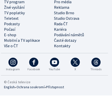
TV program
Pro média
Živé vysílání
Reklama
TV poplatky
Studio Brno
Teletext
Studio Ostrava
Podcasty
Rada ČT
Počasí
Kariéra
E-shop
Podávání námětů
Mobilní a TV aplikace
Časté dotazy
Vše o ČT
Kontakty
Instagram
Facebook
YouTube
X
Threads
© Česká televize
•
•
English
Ochrana soukromí
Přístupnost