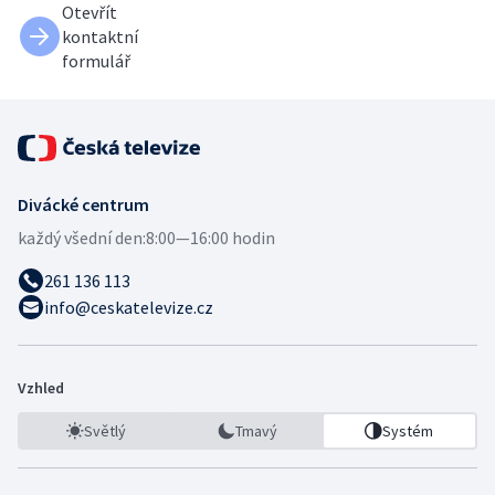
Otevřít
kontaktní
formulář
Divácké centrum
každý všední den:
8:00—16:00 hodin
261 136 113
info@ceskatelevize.cz
Vzhled
Světlý
Tmavý
Systém