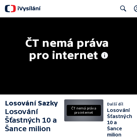
Search
ČT nemá práva 
pro internet
Losování Sazky
Další díl
ČT nemá práva
Losování
Losování
pro internet
Šťastných
Šťastných 10 a
10 a
Šance milion
Šance
milion