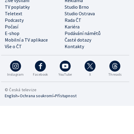
Živé vysílání
Reklama
TV poplatky
Studio Brno
Teletext
Studio Ostrava
Podcasty
Rada ČT
Počasí
Kariéra
E-shop
Podávání námětů
Mobilní a TV aplikace
Časté dotazy
Vše o ČT
Kontakty
Instagram
Facebook
YouTube
X
Threads
© Česká televize
•
•
English
Ochrana soukromí
Přístupnost