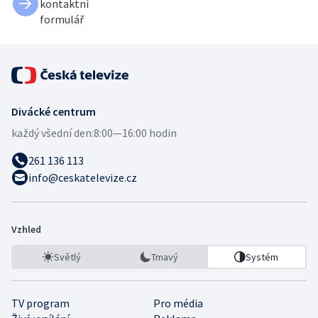
kontaktní
formulář
Divácké centrum
každý všední den:
8:00—16:00 hodin
261 136 113
info@ceskatelevize.cz
Vzhled
Světlý
Tmavý
Systém
TV program
Pro média