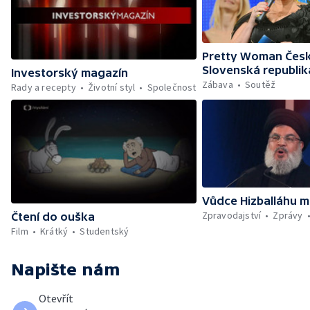
Pretty Woman Česk
Slovenská republik
Investorský magazín
Zábava
Soutěž
Rady a recepty
Životní styl
Společnost
Vůdce Hizballáhu m
Zpravodajství
Zprávy
Čtení do ouška
Film
Krátký
Studentský
Napište nám
Otevřít