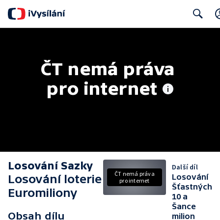
Search
ČT nemá práva 
pro internet
Losování Sazky
Další díl
ČT nemá práva
Losování loterie
Losování
pro internet
Šťastných
Euromiliony
10 a
Šance
Obsah dílu
milion