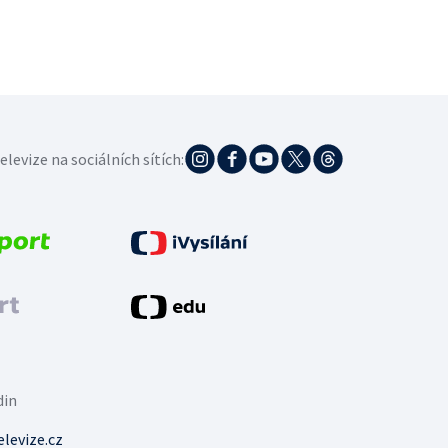
elevize na sociálních sítích:
din
levize.cz