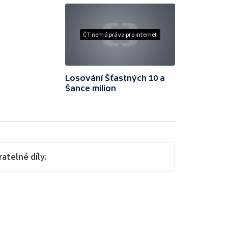
ČT nemá práva pro internet
Losování Šťastných 10 a
Šance milion
telné díly.