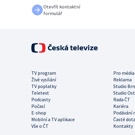
Otevřít kontaktní
formulář
TV program
Pro média
Živé vysílání
Reklama
TV poplatky
Studio Br
Teletext
Studio Os
Podcasty
Rada ČT
Počasí
Kariéra
E-shop
Podávání 
Mobilní a TV aplikace
Časté dot
Vše o ČT
Kontakty