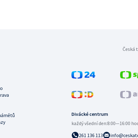
Česká t
no
trava
Divácké centrum
námětů
azy
každý všední den:
8:00—16:00 ho
261 136 113
info@ceskate