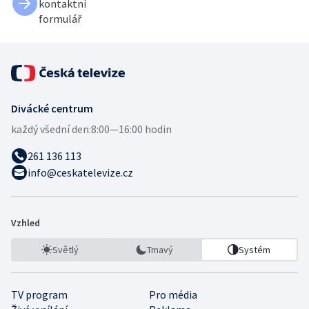
kontaktní
formulář
Divácké centrum
každý všední den:
8:00—16:00 hodin
261 136 113
info@ceskatelevize.cz
Vzhled
Světlý
Tmavý
Systém
TV program
Pro média