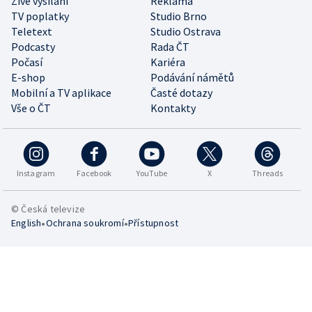
Živé vysílání
Reklama
TV poplatky
Studio Brno
Teletext
Studio Ostrava
Podcasty
Rada ČT
Počasí
Kariéra
E-shop
Podávání námětů
Mobilní a TV aplikace
Časté dotazy
Vše o ČT
Kontakty
Instagram
Facebook
YouTube
X
Threads
© Česká televize
•
•
English
Ochrana soukromí
Přístupnost