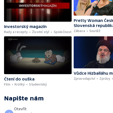
Pretty Woman Česk
Slovenská republik
Investorský magazín
Zábava
Soutěž
Rady a recepty
Životní styl
Společnost
Vůdce Hizballáhu m
Zpravodajství
Zprávy
Čtení do ouška
Film
Krátký
Studentský
Napište nám
Otevřít