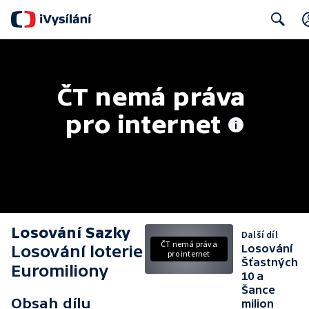
Search
ČT nemá práva 
pro internet
Losování Sazky
Další díl
ČT nemá práva
Losování loterie
Losování
pro internet
Šťastných
Euromiliony
10 a
Šance
Obsah dílu
milion