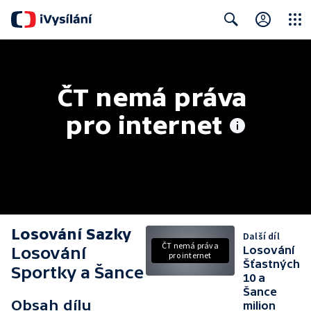
Close
Search
ČT nemá práva 
pro internet
Losování Sazky
Další díl
ČT nemá práva
Losování
Losování
pro internet
Šťastných
Sportky a Šance
10 a
Šance
Obsah dílu
milion