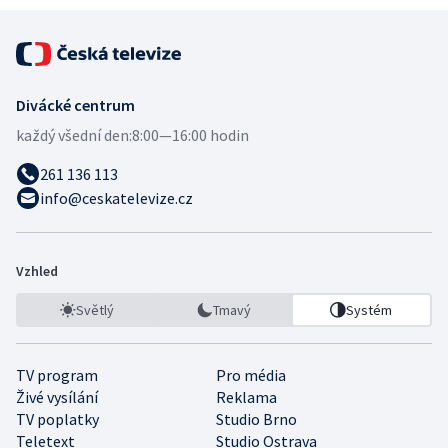
Divácké centrum
každý všední den:
8:00—16:00 hodin
261 136 113
info@ceskatelevize.cz
Vzhled
Světlý
Tmavý
Systém
TV program
Pro média
Živé vysílání
Reklama
TV poplatky
Studio Brno
Teletext
Studio Ostrava