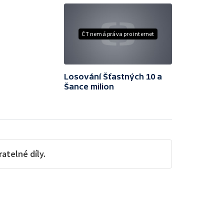
ČT nemá práva pro internet
Losování Šťastných 10 a
Šance milion
telné díly.