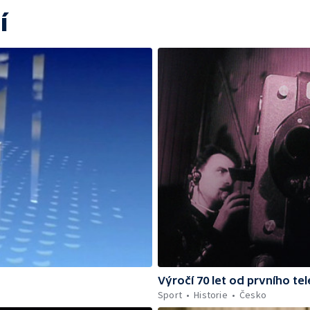
í
Výročí 70 let od prvního te
Sport
Historie
Česko