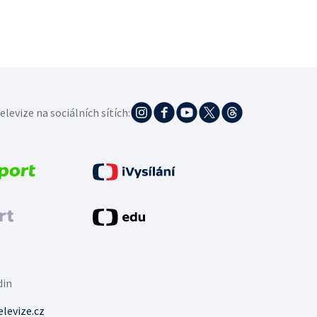
elevize na sociálních sítích:
din
levize.cz