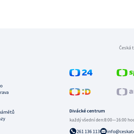
Česká t
no
trava
Divácké centrum
námětů
azy
každý všední den:
8:00—16:00 ho
261 136 113
info@ceskate