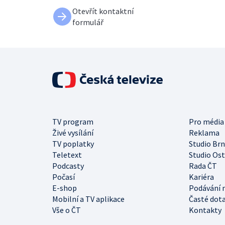
Otevřít kontaktní
formulář
TV program
Pro média
Živé vysílání
Reklama
TV poplatky
Studio Br
Teletext
Studio Os
Podcasty
Rada ČT
Počasí
Kariéra
E-shop
Podávání 
Mobilní a TV aplikace
Časté dot
Vše o ČT
Kontakty