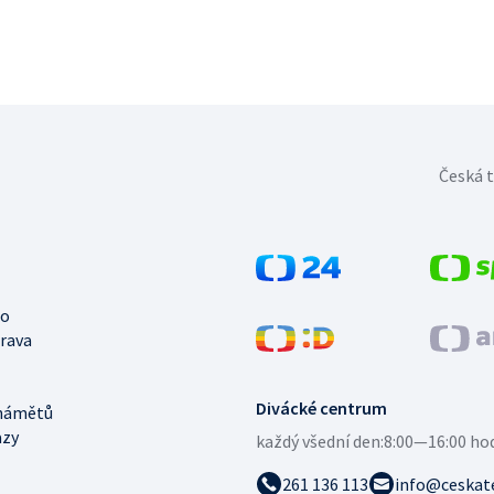
Česká t
no
trava
Divácké centrum
námětů
azy
každý všední den:
8:00—16:00 ho
261 136 113
info@ceskate