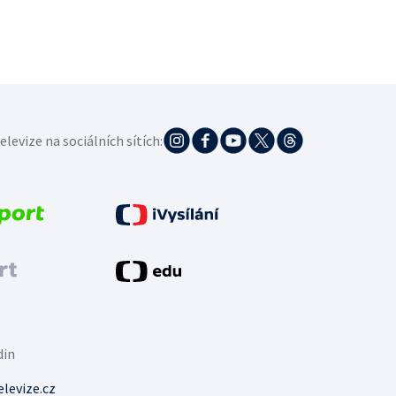
elevize na sociálních sítích:
din
levize.cz