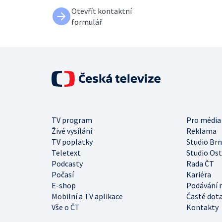
Otevřít kontaktní
formulář
TV program
Pro média
Živé vysílání
Reklama
TV poplatky
Studio Br
Teletext
Studio Os
Podcasty
Rada ČT
Počasí
Kariéra
E-shop
Podávání 
Mobilní a TV aplikace
Časté dot
Vše o ČT
Kontakty