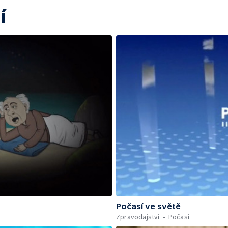
í
Počasí ve světě
Zpravodajství
Počasí