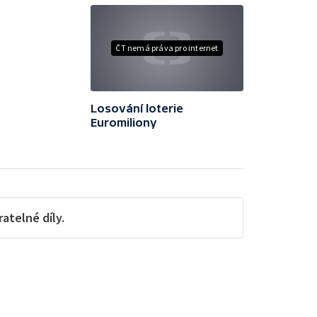
ČT nemá práva pro internet
Losování loterie
Euromiliony
telné díly.