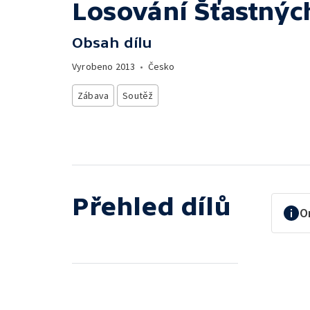
Losování Šťastnýc
Obsah dílu
Vyrobeno
2013
•
Česko
Zábava
Soutěž
Přehled dílů
O