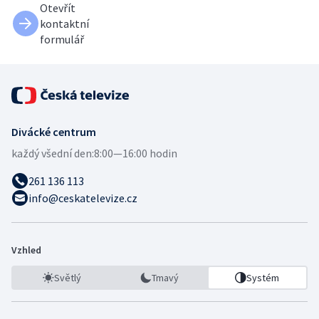
Otevřít
kontaktní
formulář
Divácké centrum
každý všední den:
8:00—16:00 hodin
261 136 113
info@ceskatelevize.cz
Vzhled
Světlý
Tmavý
Systém