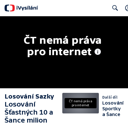
Search
ČT nemá práva 
pro internet
Losování Sazky
Další díl
ČT nemá práva
Losování
Losování
pro internet
Sportky
Šťastných 10 a
a Šance
Šance milion