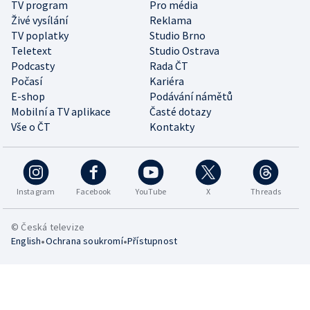
TV program
Pro média
Živé vysílání
Reklama
TV poplatky
Studio Brno
Teletext
Studio Ostrava
Podcasty
Rada ČT
Počasí
Kariéra
E-shop
Podávání námětů
Mobilní a TV aplikace
Časté dotazy
Vše o ČT
Kontakty
Instagram
Facebook
YouTube
X
Threads
© Česká televize
•
•
English
Ochrana soukromí
Přístupnost