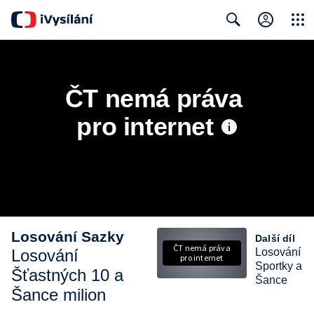
Close
Search
ČT nemá práva 
pro internet
Losování Sazky
Další díl
ČT nemá práva
Losování
Losování
pro internet
Sportky a
Šťastných 10 a
Šance
Šance milion