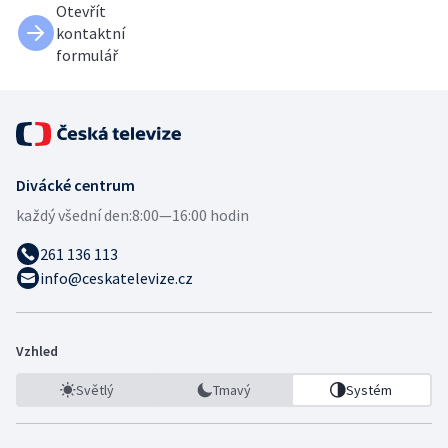
Otevřít
kontaktní
formulář
Divácké centrum
každý všední den:
8:00—16:00 hodin
261 136 113
info@ceskatelevize.cz
Vzhled
Světlý
Tmavý
Systém