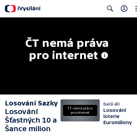
Cl
Search
ČT nemá práva 
pro internet
Losování Sazky
Další díl
ČT nemá práva
Losování
Losování
pro internet
loterie
Šťastných 10 a
Euromiliony
Šance milion