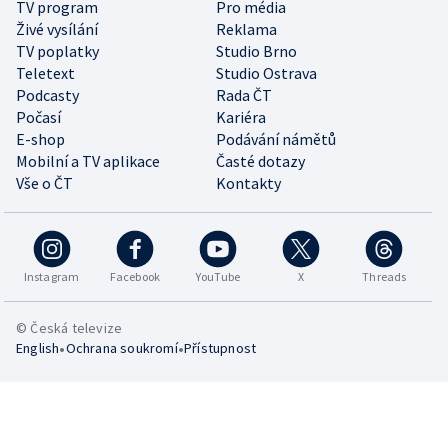
TV program
Pro média
Živé vysílání
Reklama
TV poplatky
Studio Brno
Teletext
Studio Ostrava
Podcasty
Rada ČT
Počasí
Kariéra
E-shop
Podávání námětů
Mobilní a TV aplikace
Časté dotazy
Vše o ČT
Kontakty
Instagram
Facebook
YouTube
X
Threads
© Česká televize
•
•
English
Ochrana soukromí
Přístupnost