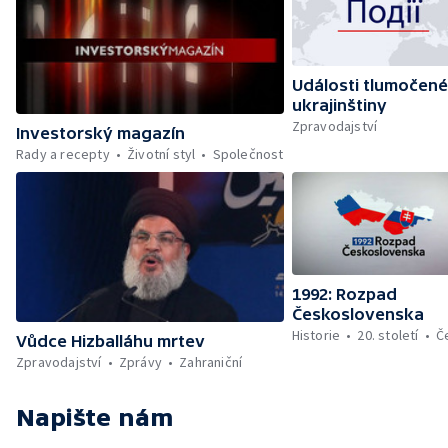
Události tlumočené
ukrajinštiny
Zpravodajství
Investorský magazín
Rady a recepty
Životní styl
Společnost
1992: Rozpad
Československa
Historie
20. století
Č
Vůdce Hizballáhu mrtev
Zpravodajství
Zprávy
Zahraniční
Napište nám