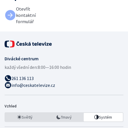
Otevřít
kontaktní
formulář
Divácké centrum
každý všední den:
8:00—16:00 hodin
261 136 113
info@ceskatelevize.cz
Vzhled
Světlý
Tmavý
Systém