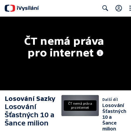
Cl
Search
ČT nemá práva 
pro internet
Losování Sazky
Další díl
ČT nemá práva
Losování
Losování
pro internet
Šťastných
Šťastných 10 a
10 a
Šance milion
Šance
milion