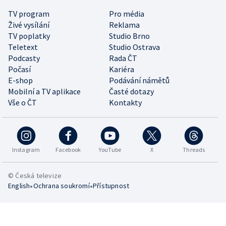
TV program
Pro média
Živé vysílání
Reklama
TV poplatky
Studio Brno
Teletext
Studio Ostrava
Podcasty
Rada ČT
Počasí
Kariéra
E-shop
Podávání námětů
Mobilní a TV aplikace
Časté dotazy
Vše o ČT
Kontakty
Instagram
Facebook
YouTube
X
Threads
© Česká televize
•
•
English
Ochrana soukromí
Přístupnost