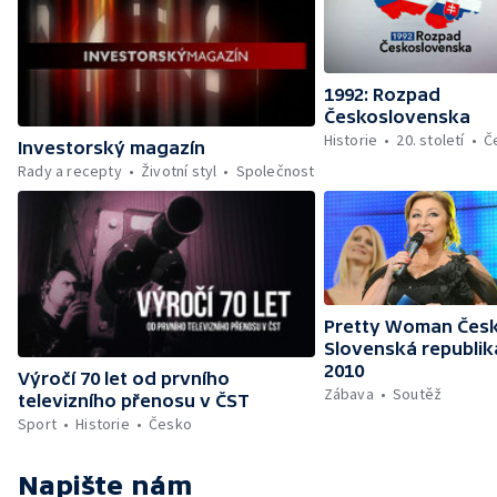
1992: Rozpad
Československa
Historie
20. století
Č
Investorský magazín
Rady a recepty
Životní styl
Společnost
Pretty Woman Česk
Slovenská republik
2010
Výročí 70 let od prvního
Zábava
Soutěž
televizního přenosu v ČST
Sport
Historie
Česko
Napište nám