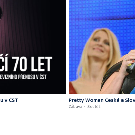
su v ČST
Pretty Woman Česká a Slov
Zábava
Soutěž