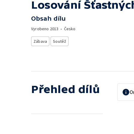
Losování Šťastnýc
Obsah dílu
Vyrobeno
2013
•
Česko
Zábava
Soutěž
Přehled dílů
O