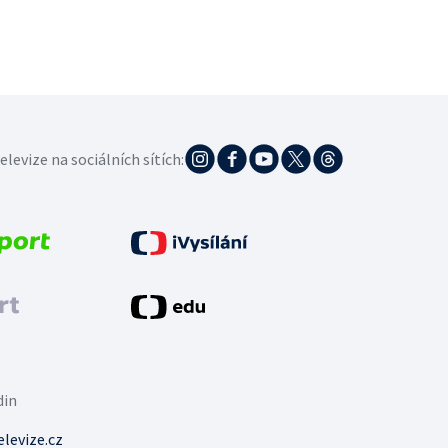
elevize na sociálních sítích:
din
levize.cz