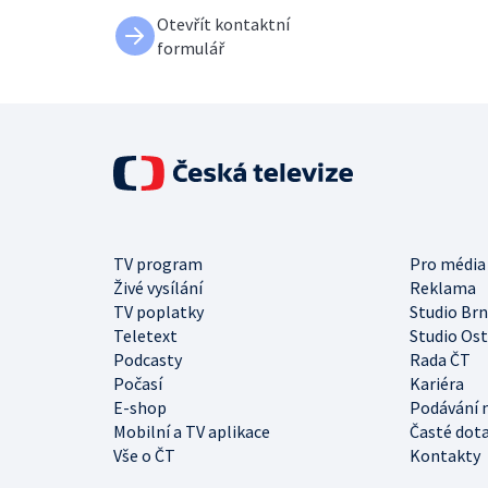
Otevřít kontaktní
formulář
TV program
Pro média
Živé vysílání
Reklama
TV poplatky
Studio Br
Teletext
Studio Os
Podcasty
Rada ČT
Počasí
Kariéra
E-shop
Podávání 
Mobilní a TV aplikace
Časté dot
Vše o ČT
Kontakty