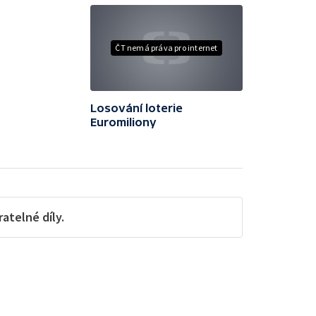
ČT nemá práva pro internet
Losování loterie
Euromiliony
telné díly.