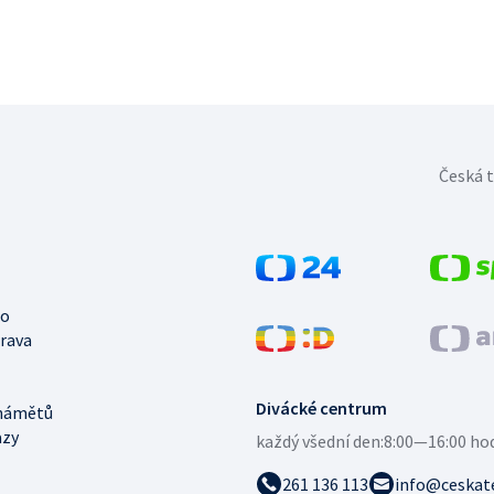
Česká t
no
trava
Divácké centrum
námětů
azy
každý všední den:
8:00—16:00 ho
261 136 113
info@ceskate