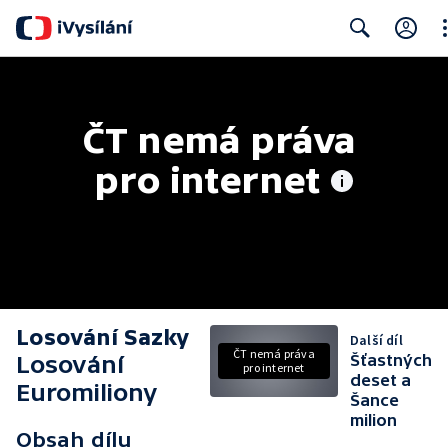
Cl
Search
ČT nemá práva 
pro internet
Losování Sazky
Další díl
ČT nemá práva
Losování
Šťastných
pro internet
deset a
Euromiliony
Šance
milion
Obsah dílu