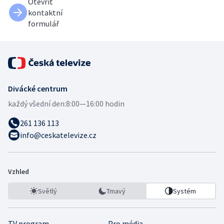
Otevřít
kontaktní
formulář
Divácké centrum
každý všední den:
8:00—16:00 hodin
261 136 113
info@ceskatelevize.cz
Vzhled
Světlý
Tmavý
Systém
TV program
Pro média