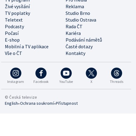
Živé vysílání
Reklama
TV poplatky
Studio Brno
Teletext
Studio Ostrava
Podcasty
Rada ČT
Počasí
Kariéra
E-shop
Podávání námětů
Mobilní a TV aplikace
Časté dotazy
Vše o ČT
Kontakty
Instagram
Facebook
YouTube
X
Threads
© Česká televize
•
•
English
Ochrana soukromí
Přístupnost