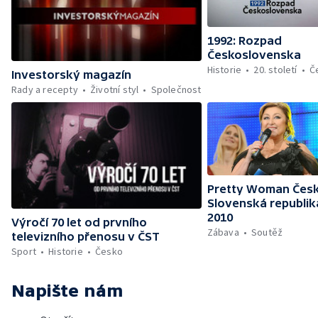
1992: Rozpad
Československa
Historie
20. století
Č
Investorský magazín
Rady a recepty
Životní styl
Společnost
Pretty Woman Česk
Slovenská republik
2010
Výročí 70 let od prvního
Zábava
Soutěž
televizního přenosu v ČST
Sport
Historie
Česko
Napište nám