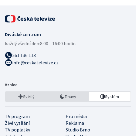
Divácké centrum
každý všední den:
8:00—16:00 hodin
261 136 113
info@ceskatelevize.cz
Vzhled
Světlý
Tmavý
Systém
TV program
Pro média
Živé vysílání
Reklama
TV poplatky
Studio Brno