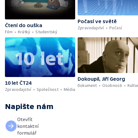
Počasí ve světě
Čtení do ouška
Zpravodajství
Počasí
Film
Krátký
Studentský
Dokoupil, Jiří Georg
10 let ČT24
Dokument
Osobnosti
Kultu
Zpravodajství
Společnost
Média
Napište nám
Otevřít
kontaktní
formulář