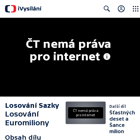
Close
Search
ČT nemá práva 
pro internet
Losování Sazky
Další díl
ČT nemá práva
Losování
Šťastných
pro internet
deset a
Euromiliony
Šance
milion
Obsah dílu