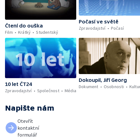
Počasí ve světě
Čtení do ouška
Zpravodajství
Počasí
Film
Krátký
Studentský
Dokoupil, Jiří Georg
10 let ČT24
Dokument
Osobnosti
Kultu
Zpravodajství
Společnost
Média
Napište nám
Otevřít
kontaktní
formulář