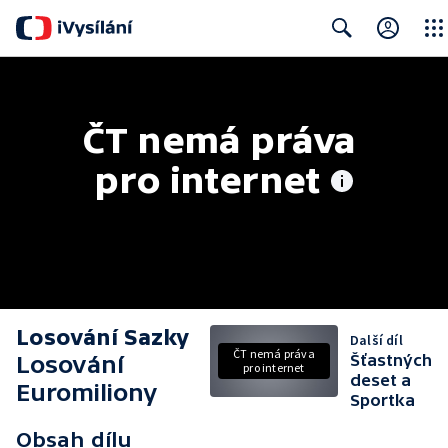
Close
Search
ČT nemá práva 
pro internet
Losování Sazky
Další díl
ČT nemá práva
Losování
Šťastných
pro internet
deset a
Euromiliony
Sportka
Obsah dílu