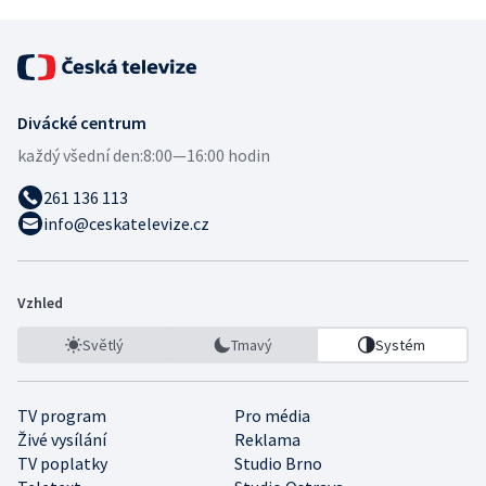
Divácké centrum
každý všední den:
8:00—16:00 hodin
261 136 113
info@ceskatelevize.cz
Vzhled
Světlý
Tmavý
Systém
TV program
Pro média
Živé vysílání
Reklama
TV poplatky
Studio Brno