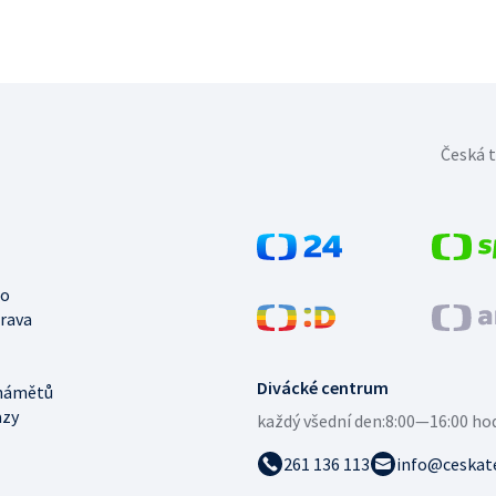
Česká t
no
trava
Divácké centrum
námětů
azy
každý všední den:
8:00—16:00 ho
261 136 113
info@ceskate