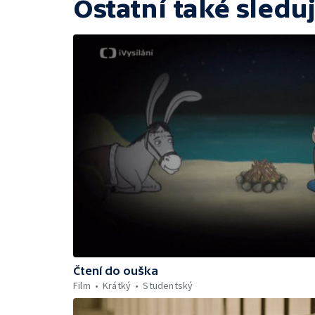
Ostatní také sleduj
Čtení do ouška
Film
Krátký
Studentský