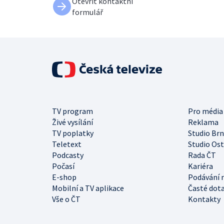
Otevřít kontaktní
formulář
TV program
Pro média
Živé vysílání
Reklama
TV poplatky
Studio Br
Teletext
Studio Os
Podcasty
Rada ČT
Počasí
Kariéra
E-shop
Podávání 
Mobilní a TV aplikace
Časté dot
Vše o ČT
Kontakty