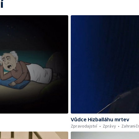
í
Vůdce Hizballáhu mrtev
Zpravodajství
Zprávy
Zahraničn