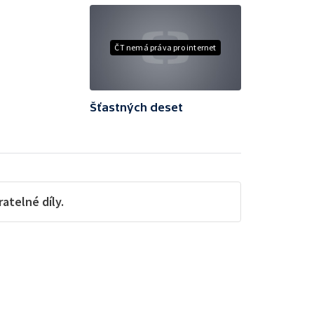
ČT nemá práva pro internet
Šťastných deset
telné díly.