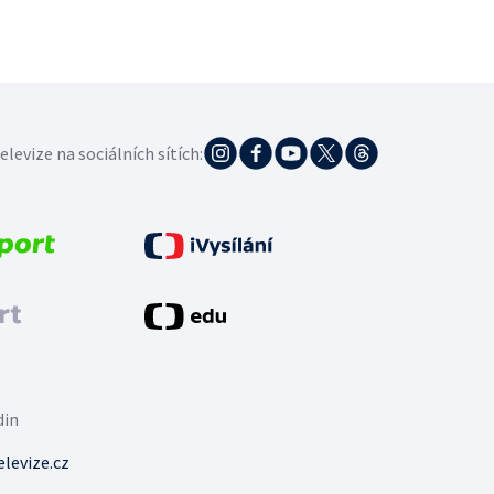
elevize na sociálních sítích:
din
levize.cz